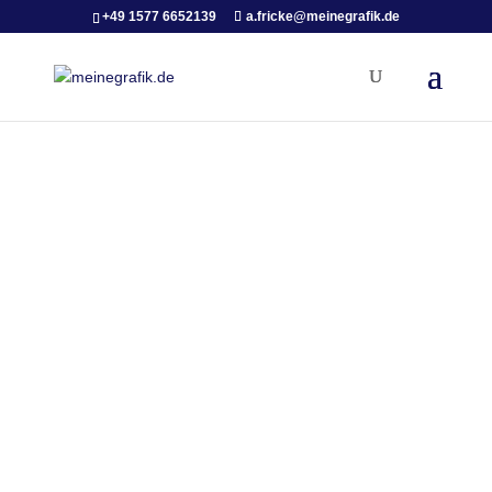
+49 1577 6652139
a.fricke@meinegrafik.de
WordPress Webdesigner
in Köln
Andreas Fricke
WordPress Webdesigner aus Köln
für Köln